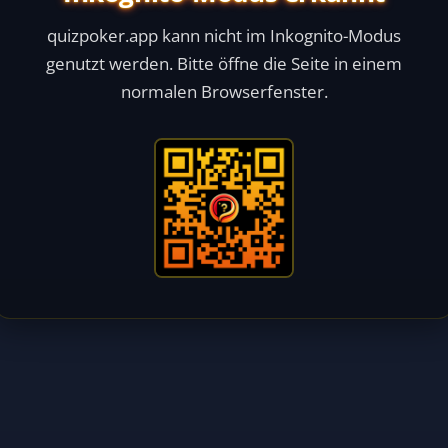
00 × robust
300 × 11,5 g ABS
quizpoker.app kann nicht im Inkognito-Modus
genutzt werden. Bitte öffne die Seite in einem
lu, abschließbar
Alu, gepolstert
normalen Browserfenster.
 Würfel, Buttons
5 Würfel, Buttons
egelmäßige Spieler
Anspruchsvolle
Antwort geheim aufzuschreiben. Wiederverwendbare Dry-Erase-Ka