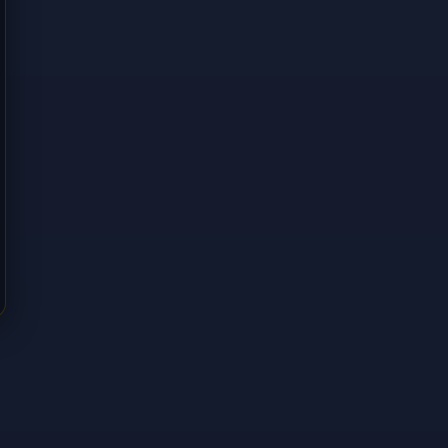
rten sind