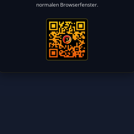
ervollständigen.
normalen Browserfenster.
he Tiefe – denn wer nicht
ngen.
rragende Wahl: Die
ritt oder zu viert entsteht
haptische Qualität der
n – macht das
:
Leicht bis Mittel